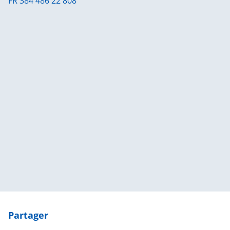
FR 384 486 22 808
| Map data ©
contributors
Leaflet
OpenStreetMap
×
+
AMU-OMP, Rue de Navarre, Cormelles-le-Royal,
France
−
Partager