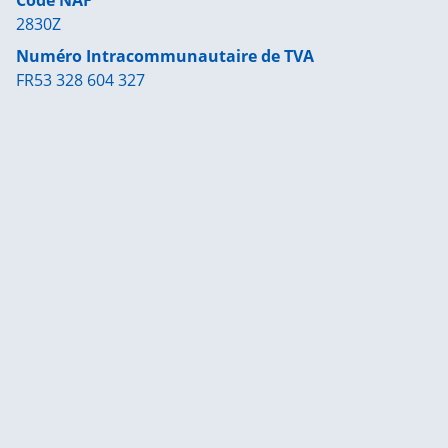
Code NAF
2830Z
Numéro Intracommunautaire de TVA
FR53 328 604 327
| Map data ©
contributors
Leaflet
OpenStreetMap
×
+
Binet Sa Ets, Parc d'Activités de Guilberville, Torigny-
les-Villes, France
−