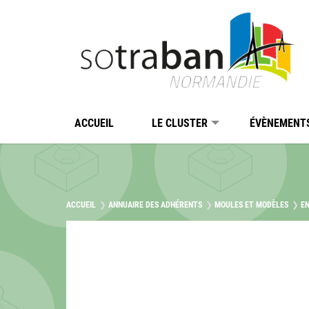
Passer au contenu
Panneau de gestion des cookies
ACCUEIL
LE CLUSTER
ÉVÈNEMENT
ACCUEIL
ANNUAIRE DES ADHÉRENTS
MOULES ET MODÈLES
EN