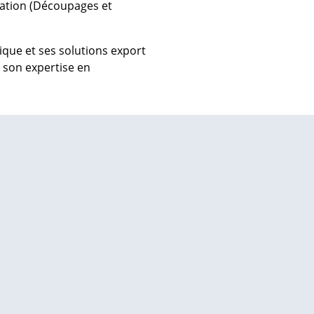
cation (Découpages et
ique et ses solutions export
e son expertise en
| Map data ©
contributors
Leaflet
OpenStreetMap
×
+
ENRI, Chemin de la Bellerie, Épaignes, France
−