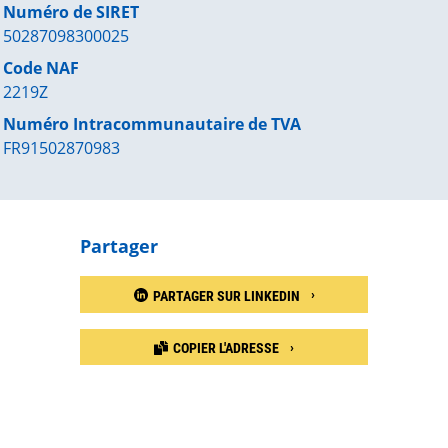
Numéro de SIRET
50287098300025
Code NAF
2219Z
Numéro Intracommunautaire de TVA
FR91502870983
Partager
PARTAGER SUR LINKEDIN
COPIER L'ADRESSE