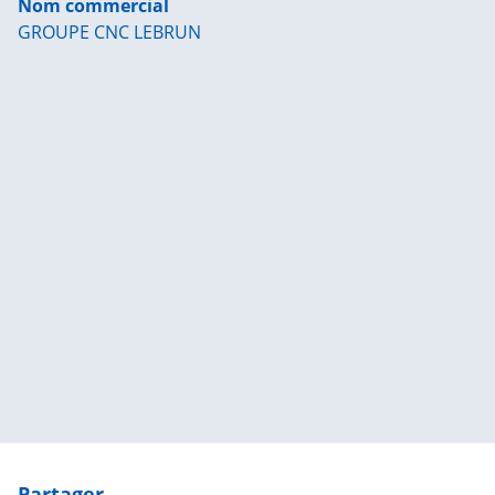
Nom commercial
GROUPE CNC LEBRUN
| Map data ©
contributors
Leaflet
OpenStreetMap
×
+
Rue Jean Lepeudry, 14600 Honfleur, France
−
Partager