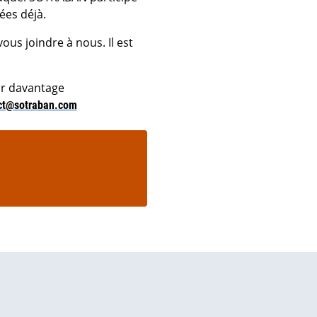
es déjà.
ous joindre à nous. Il est
oir davantage
ct@sotraban.com