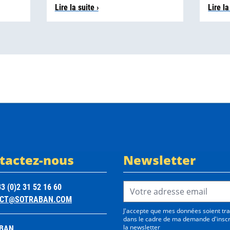
Lire la suite ›
Lire la
tactez-nous
Newsletter
Email Address*
3 (0)2 31 52 16 60
CT@SOTRABAN.COM
J'accepte que mes données soient tra
dans le cadre de ma demande d'inscr
BAN
la newsletter