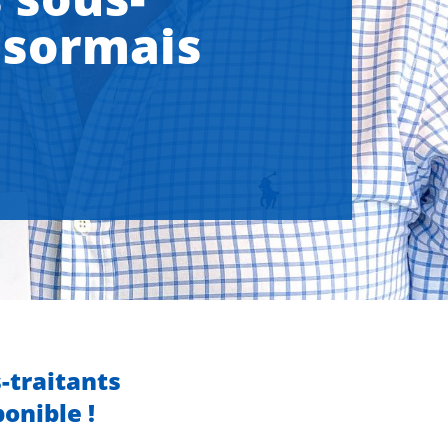
ésormais
s-traitants
onible !