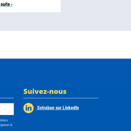
 suite ›
Suivez-nous
Sotraban sur LinkedIn
itées
iption à