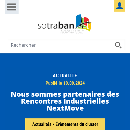
Passer au contenu
Panneau de gestion des cookies
ACTUALITÉ
Publié le 10.09.2024
Nous sommes partenaires des
Rencontres Industrielles
NextMove
Actualités
•
Évènements du cluster