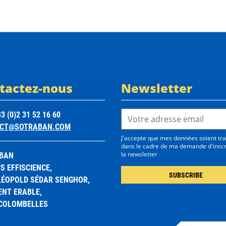
tactez-nous
Newsletter
Email Address*
3 (0)2 31 52 16 60
CT@SOTRABAN.COM
J'accepte que mes données soient tra
dans le cadre de ma demande d'inscr
BAN
la newsletter
 EFFISCIENCE,
 LÉOPOLD SÉDAR SENGHOR,
ENT ERABLE,
 COLOMBELLES