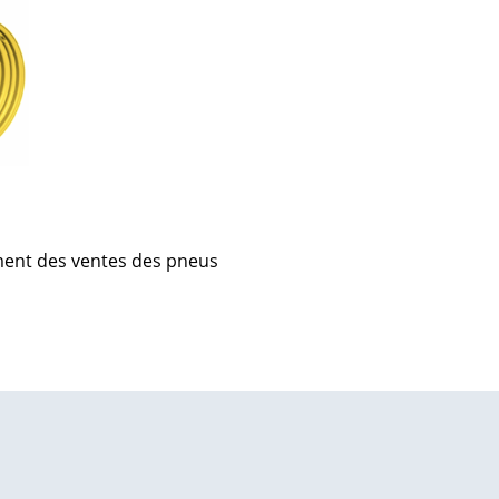
ment des ventes des pneus
| Map data ©
contributors
Leaflet
OpenStreetMap
×
+
Route de Vassy, 61100 Saint-Georges-des-Groseillers,
France
−