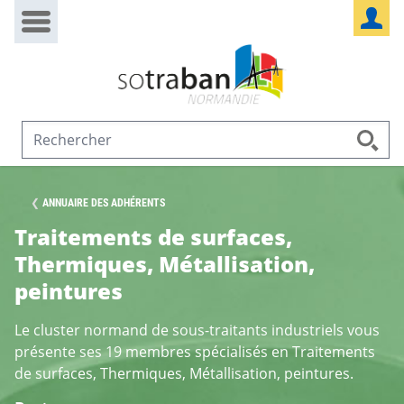
Passer au contenu
Panneau de gestion des cookies
ANNUAIRE DES ADHÉRENTS
Traitements de surfaces,
Thermiques, Métallisation,
peintures
Le cluster normand de sous-traitants industriels vous
présente ses 19 membres spécialisés en Traitements
de surfaces, Thermiques, Métallisation, peintures.